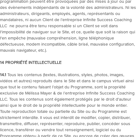
programmation peuvent être provoquées par des mises à jour ou par
des évènements indépendants de la volonté des administrateurs. Ni les
administrateurs, dirigeants, employés, agents, représentants ou
mandataires, ni aucun Client de l’entreprise Infinite Success Coaching
LLC ne pourra être tenu responsable si un Client se voit dans
l'impossibilité de naviguer sur le Site, et ce, quelle que soit la raison qui
l'en empêche (mauvaise compréhension, ligne téléphonique
défectueuse, modem incompatible, câble brisé, mauvaise configuration,
mauvais navigateur, etc.).
14
PROPRIÉTÉ INTELLECTUELLE
14.1
Tous les contenus (textes, illustrations, styles, photos, images,
vidéos et autres) reproduits dans le Site et dans le campus virtuel ainsi
que tout le contenu faisant l’objet du Programme, sont la propriété
exclusive de Mélissa Mayer & de l’entreprise Infinite Success Coaching
LLC. Tous les contenus sont également protégés par le droit d'auteur
ainsi que le droit de la propriété intellectuelle pour le monde entier.
Toute reproduction totale ou partielle du Site ou du Programme est
strictement interdite. Il vous est interdit de modifier, copier, distribuer,
transmettre, diffuser, représenter, reproduire, publier, concéder sous
licence, transférer ou vendre tout renseignement, logiciel ou du
Programme obtenu à partir de ce Site, ou encore de créer des œuvres