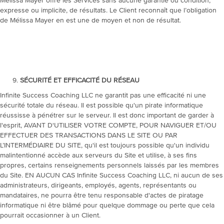
Mélissa Mayer offre les Services sans aucune garantie ou condition,
expresse ou implicite, de résultats. Le Client reconnaît que l’obligation
de Mélissa Mayer en est une de moyen et non de résultat.
SÉCURITÉ ET EFFICACITÉ DU RÉSEAU
Infinite Success Coaching LLC ne garantit pas une efficacité ni une
sécurité totale du réseau. Il est possible qu'un pirate informatique
réussisse à pénétrer sur le serveur. Il est donc important de garder à
l'esprit, AVANT D'UTILISER VOTRE COMPTE, POUR NAVIGUER ET/OU
EFFECTUER DES TRANSACTIONS DANS LE SITE OU PAR
L’INTERMÉDIAIRE DU SITE, qu'il est toujours possible qu'un individu
malintentionné accède aux serveurs du Site et utilise, à ses fins
propres, certains renseignements personnels laissés par les membres
du Site. EN AUCUN CAS Infinite Success Coaching LLC, ni aucun de ses
administrateurs, dirigeants, employés, agents, représentants ou
mandataires, ne pourra être tenu responsable d'actes de piratage
informatique ni être blâmé pour quelque dommage ou perte que cela
pourrait occasionner à un Client.