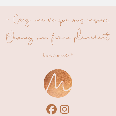
« Créez une vie qui vous inspire.
Devenez une femme pleinement
épanouie.»